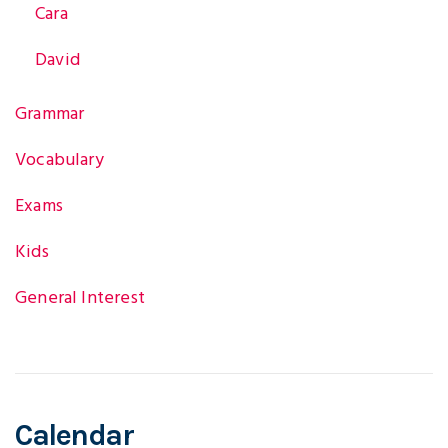
Cara
g
David
Grammar
a
Vocabulary
t
Exams
Kids
i
General Interest
o
Calendar