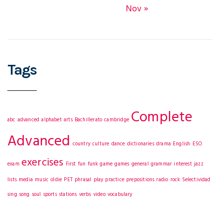
Nov »
Tags
Complete
abc
advanced
alphabet
arts
Bachillerato
cambridge
Advanced
country
culture
dance
dictionaries
drama
English
ESO
exercises
exam
First
fun
funk
game
games
general
grammar
interest
jazz
lists
media
music
oldie
PET
phrasal
play
practice
prepositions
radio
rock
Selectividad
sing
song
soul
sports
stations
verbs
video
vocabulary