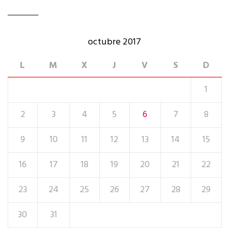
n
octubre 2017
L
M
X
J
V
S
D
1
2
3
4
5
6
7
8
9
10
11
12
13
14
15
16
17
18
19
20
21
22
23
24
25
26
27
28
29
30
31