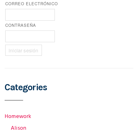
CORREO ELECTRÓNICO
s
CONTRASEÑA
t
n
a
Categories
v
Homework
i
Alison