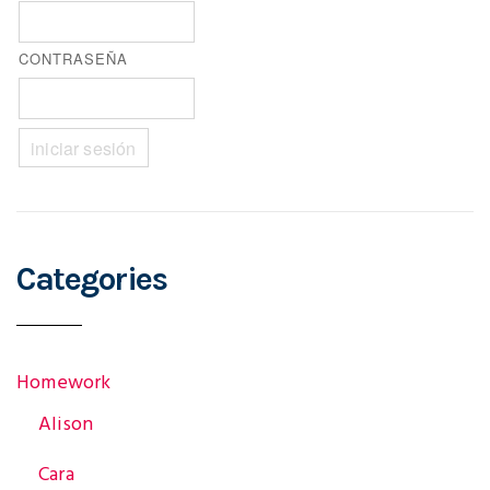
s
CONTRASEÑA
t
n
a
Categories
v
Homework
i
Alison
Cara