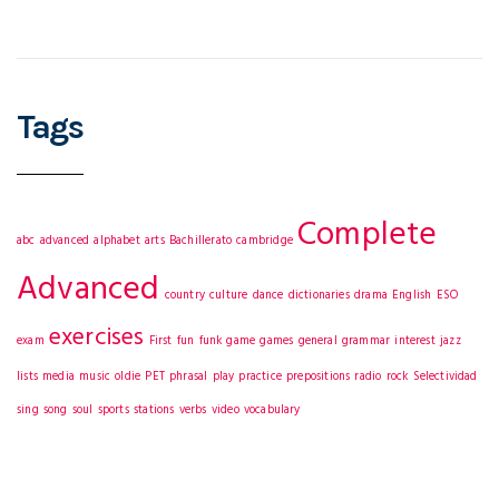
Tags
Complete
abc
advanced
alphabet
arts
Bachillerato
cambridge
Advanced
country
culture
dance
dictionaries
drama
English
ESO
exercises
exam
First
fun
funk
game
games
general
grammar
interest
jazz
lists
media
music
oldie
PET
phrasal
play
practice
prepositions
radio
rock
Selectividad
sing
song
soul
sports
stations
verbs
video
vocabulary