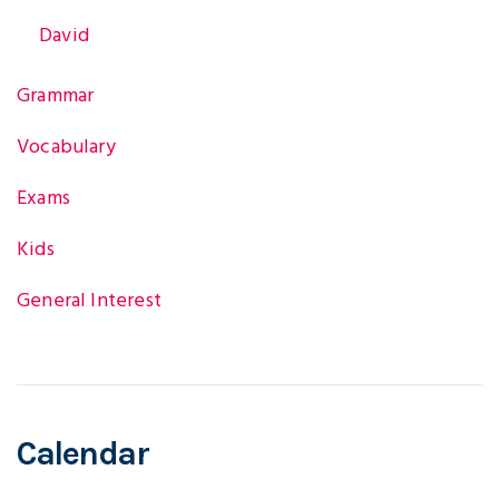
g
David
Grammar
a
Vocabulary
t
Exams
Kids
i
General Interest
o
Calendar
n