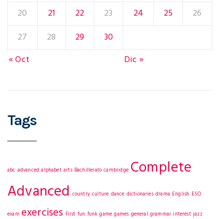
20
21
22
23
24
25
26
27
28
29
30
« Oct
Dic »
Tags
Complete
abc
advanced
alphabet
arts
Bachillerato
cambridge
Advanced
country
culture
dance
dictionaries
drama
English
ESO
exercises
exam
First
fun
funk
game
games
general
grammar
interest
jazz