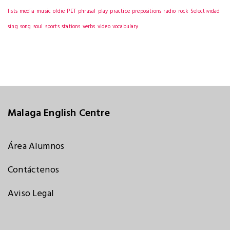
lists
media
music
oldie
PET
phrasal
play
practice
prepositions
radio
rock
Selectividad
sing
song
soul
sports
stations
verbs
video
vocabulary
Malaga English Centre
Área Alumnos
Contáctenos
Aviso Legal