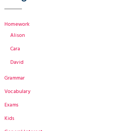
v
Homework
i
Alison
Cara
g
David
Grammar
a
Vocabulary
t
Exams
Kids