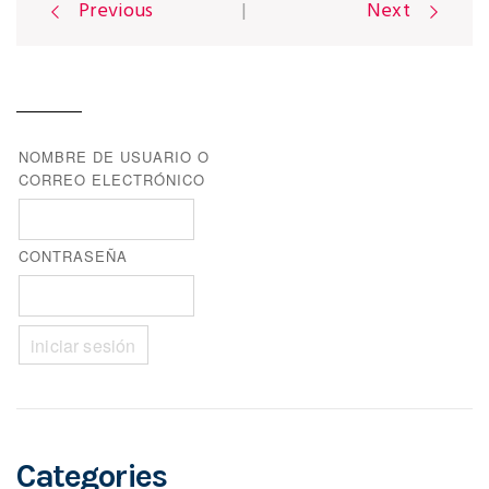
Previous
|
Next
P
o
NOMBRE DE USUARIO O
CORREO ELECTRÓNICO
s
CONTRASEÑA
t
n
a
Categories