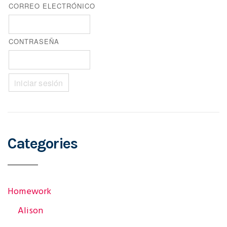
CORREO ELECTRÓNICO
s
CONTRASEÑA
t
n
a
Categories
v
Homework
i
Alison