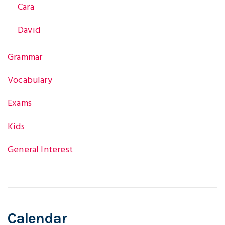
Cara
g
David
Grammar
a
Vocabulary
t
Exams
Kids
i
General Interest
o
Calendar