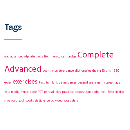
Tags
Complete
abc
advanced
alphabet
arts
Bachillerato
cambridge
Advanced
country
culture
dance
dictionaries
drama
English
ESO
exercises
exam
First
fun
funk
game
games
general
grammar
interest
jazz
lists
media
music
oldie
PET
phrasal
play
practice
prepositions
radio
rock
Selectividad
sing
song
soul
sports
stations
verbs
video
vocabulary