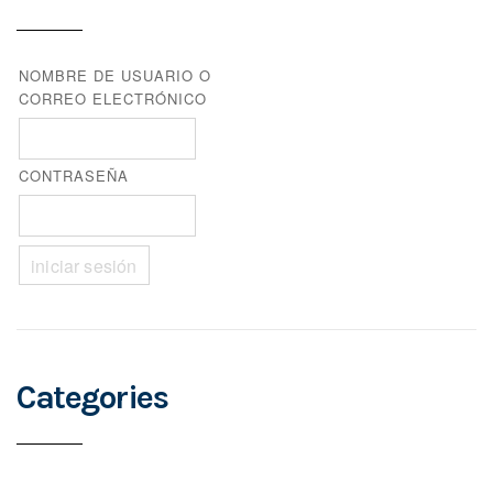
o
NOMBRE DE USUARIO O
CORREO ELECTRÓNICO
s
CONTRASEÑA
t
n
a
Categories
v