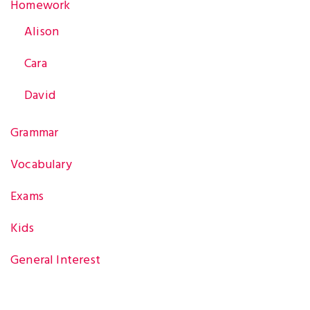
Homework
i
Alison
Cara
g
David
Grammar
a
Vocabulary
t
Exams
Kids
i
General Interest