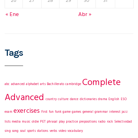
26
27
28
29
30
31
« Ene
Abr »
Tags
Complete
abc
advanced
alphabet
arts
Bachillerato
cambridge
Advanced
country
culture
dance
dictionaries
drama
English
ESO
exercises
exam
First
fun
funk
game
games
general
grammar
interest
jazz
lists
media
music
oldie
PET
phrasal
play
practice
prepositions
radio
rock
Selectividad
sing
song
soul
sports
stations
verbs
video
vocabulary