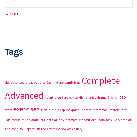
« Jun
Tags
Complete
abc
advanced
alphabet
arts
Bachillerato
cambridge
Advanced
country
culture
dance
dictionaries
drama
English
ESO
exercises
exam
First
fun
funk
game
games
general
grammar
interest
jazz
lists
media
music
oldie
PET
phrasal
play
practice
prepositions
radio
rock
Selectividad
sing
song
soul
sports
stations
verbs
video
vocabulary