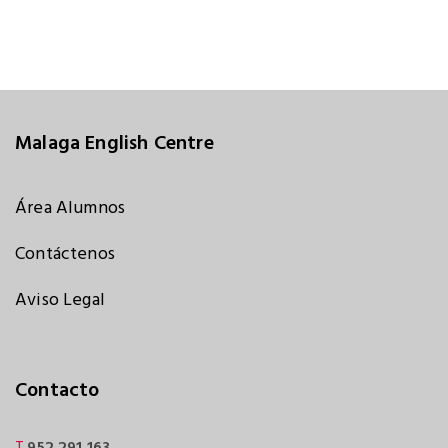
Malaga English Centre
Área Alumnos
Contáctenos
Aviso Legal
Contacto
T.
952 291 163