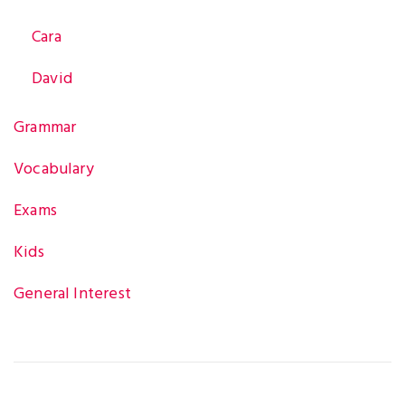
a
Cara
David
t
Grammar
i
Vocabulary
Exams
o
Kids
General Interest
n