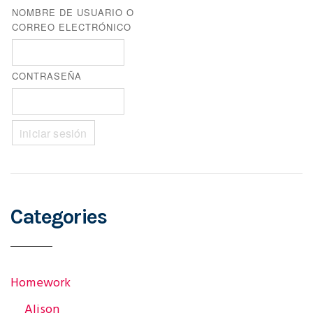
t
NOMBRE DE USUARIO O
CORREO ELECTRÓNICO
n
CONTRASEÑA
a
v
Categories
i
g
Homework
Alison